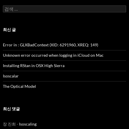
검
색:
최신 글
Error in
: GLXBadContext (XID: 6291960, XREQ: 149)
Unknown error occurred when logging in iCloud on Mac
Installing RStan in OSX High Sierra
Isoscalar
The Optical Model
최신 댓글
장 진희
-
Isoscaling