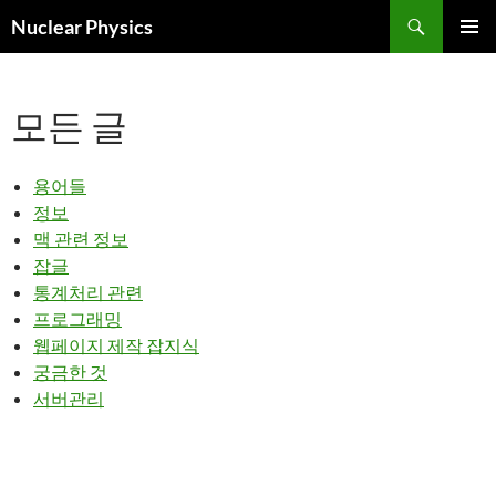
검
Nuclear Physics
색
컨
주 메뉴
텐
츠
모든 글
로
건
너
뛰
용어들
기
정보
맥 관련 정보
잡글
통계처리 관련
프로그래밍
웹페이지 제작 잡지식
궁금한 것
서버관리