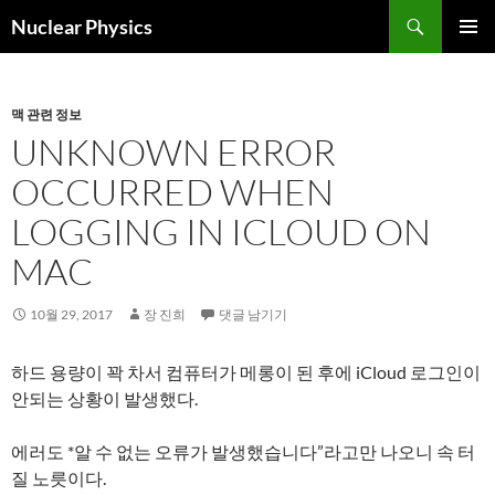
검
Nuclear Physics
색
컨
주 메뉴
텐
츠
로
맥 관련 정보
건
UNKNOWN ERROR
너
OCCURRED WHEN
뛰
기
LOGGING IN ICLOUD ON
MAC
10월 29, 2017
장 진희
댓글 남기기
하드 용량이 꽉 차서 컴퓨터가 메롱이 된 후에 iCloud 로그인이
안되는 상황이 발생했다.
에러도 *알 수 없는 오류가 발생했습니다”라고만 나오니 속 터
질 노릇이다.