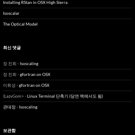
Installing RStan in OSX High Sierra
Isoscalar
The Optical Model
최신 댓글
장 진희
-
Isoscaling
장 진희
-
gfortran on OSX
이휘성
-
gfortran on OSX
|LazyGom>
-
Linux Terminal 단축기 (당연 맥에서도 됨)
관대장
-
Isoscaling
보관함