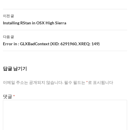
글
이전 글
네
Installing RStan in OSX High Sierra
비
다음 글
게
Error in
: GLXBadContext (XID: 6291960, XREQ: 149)
이
션
답글 남기기
이메일 주소는 공개되지 않습니다.
필수 필드는
*
로 표시됩니다
댓글
*