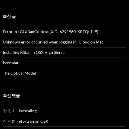
최신 글
Error in
: GLXBadContext (XID: 6291960, XREQ: 149)
Unknown error occurred when logging in iCloud on Mac
Installing RStan in OSX High Sierra
Isoscalar
The Optical Model
최신 댓글
장 진희
-
Isoscaling
장 진희
-
gfortran on OSX