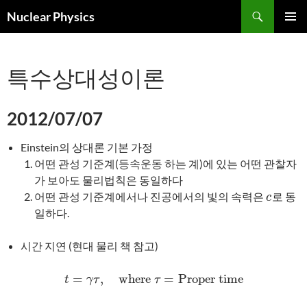
검
Nuclear Physics
색
컨
주 메뉴
텐
츠
특수상대성이론
로
건
너
2012/07/07
뛰
기
Einstein의 상대론 기본 가정
어떤 관성 기준계(등속운동 하는 계)에 있는 어떤 관찰자
가 보아도 물리법칙은 동일하다
어떤 관성 기준계에서나 진공에서의 빛의 속력은
로 동
c
c
일하다.
시간 지연 (현대 물리 책 참고)
=
,
where
=
Proper time
t
=
γ
τ
,
where
τ
=
Proper time
t
γ
τ
τ