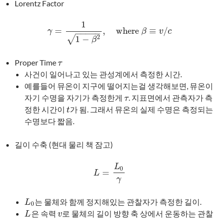
Lorentz Factor
1
=
,
where
≡
/
γ
=
1
1
−
β
2
,
where
β
≡
v
/
c
γ
β
v
c
−
−
−
−
−
2
1
−
√
β
Proper Time
τ
τ
사건이 일어나고 있는 관성계에서 측정한 시간.
예를들어 뮤온이 지구에 떨어지는걸 생각해보면, 뮤온이
자기 수명을 자기가 측정한게
. 지표면에서 관측자가 측
τ
τ
정한 시간이
가 됨. 그래서 뮤온의 실제 수명은 측정되는
t
t
수명보다 짧음.
길이 수축 (현대 물리 책 잠고)
L
0
=
L
=
L
0
γ
L
γ
는 물체와 함께 정지해있는 관찰자가 측정한 길이.
L
0
L
0
은 속력
로 물체의 길이 방향 축 상에서 운동하는 관찰
L
v
L
v