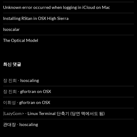
Unknown error occurred when logging in iCloud on Mac
Installing RStan in OSX High Sierra
Isoscalar
The Optical Model
최신 댓글
장 진희
-
Isoscaling
장 진희
-
gfortran on OSX
이휘성
-
gfortran on OSX
|LazyGom>
-
Linux Terminal 단축기 (당연 맥에서도 됨)
관대장
-
Isoscaling