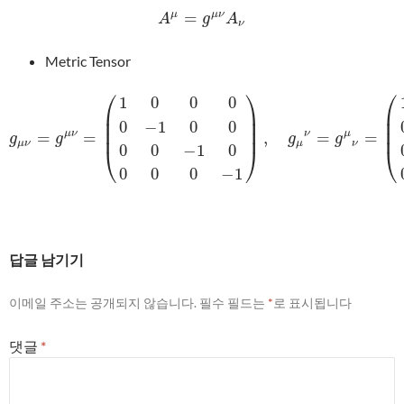
=
μ
μ
ν
A
μ
=
g
μ
ν
A
ν
A
g
A
ν
Metric Tensor
⎛
⎞
⎛
1
0
0
0
⎜
⎟
⎜
⎜
⎟
⎜
0
−
1
0
0
⎜
⎟
⎜
=
=
,
=
=
μ
ν
ν
μ
g
μ
ν
=
g
μ
ν
=
(
1
0
0
0
0
−
1
0
0
0
0
−
1
0
0
0
0
−
1
)
,
g
μ
ν
=
g
μ
ν
=
(
1
0
0
0
0
1
0
0
g
g
g
g
μ
ν
μ
ν
0
0
−
1
0
⎝
⎠
⎝
0
0
0
−
1
답글 남기기
이메일 주소는 공개되지 않습니다.
필수 필드는
*
로 표시됩니다
댓글
*