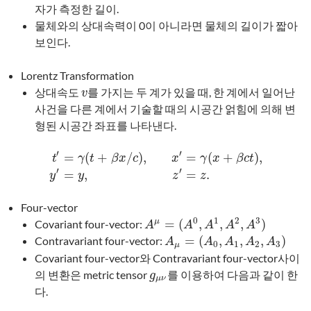
자가 측정한 길이.
물체와의 상대속력이 0이 아니라면 물체의 길이가 짧아
보인다.
Lorentz Transformation
상대속도
를 가지는 두 계가 있을 때, 한 계에서 일어난
v
v
사건을 다른 계에서 기술할 때의 시공간 얽힘에 의해 변
형된 시공간 좌표를 나타낸다.
′
′
=
(
+
/
)
,
=
(
+
)
,
t
γ
t
β
x
c
x
γ
x
β
c
t
t
′
=
γ
(
t
+
β
x
/
c
)
,
x
′
=
γ
(
x
+
β
c
t
)
,
y
′
=
y
,
z
′
=
z
.
′
′
=
,
=
.
y
y
z
z
Four-vector
0
1
2
3
=
(
,
,
,
)
Covariant four-vector:
μ
A
μ
=
(
A
0
,
A
1
,
A
2
,
A
3
)
A
A
A
A
A
=
(
,
,
,
)
Contravariant four-vector:
A
μ
=
(
A
0
,
A
1
,
A
2
,
A
3
)
A
A
A
A
A
0
1
2
3
μ
Covariant four-vector와 Contravariant four-vector사이
의 변환은 metric tensor
를 이용하여 다음과 같이 한
g
μ
ν
g
μ
ν
다.